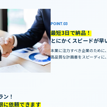
POINT.03
最短3日で納品！
とにかくスピードが早
本業に注力すべき企業のために
高品質な計画書をスピーディに
ラン！
限に依頼できます