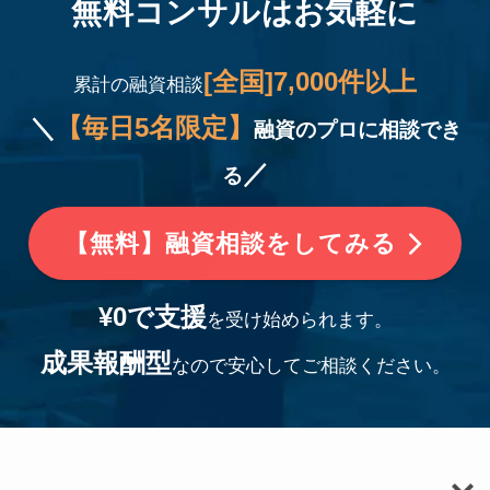
無料コンサルはお気軽に
[全国]7,000件以上
累計の融資相談
＼
【毎日
5名
限定】
融資のプロに相談でき
／
る
【無料】融資相談をしてみる
¥0で支援
を受け始められます。
成果報酬型
なので安心してご相談ください。