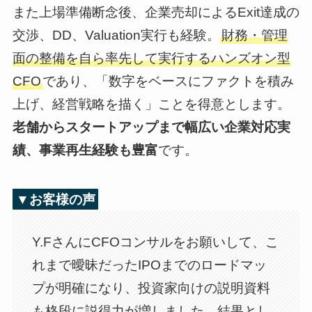
また上場準備断念後、企業売却によるExit達成の
交渉、DD、Valuation実行も経験。
財務・管理
面の整備を自ら率先して実行するハンズオン型
CFO
であり、「数字をベースにファクトを積み
上げ、経営戦略を描く」ことを得意とします。
老舗からスタートアップまで幅広い企業対応実
績、事業再生経験も豊富
です。
▼お客様の声
Y.FさんにCFOコンサルをお願いして、こ
れまで曖昧だったIPOまでのロードマッ
プが明確になり、投資家向けの説明資料
も格段に説得力が増しました。結果とし