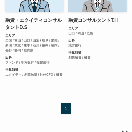
融資・エクイティコンサル
融資コンサルタントT.H
タントD.S
エリア
山口 /
岡山 /
広島
エリア
全国 /
富山 /
山口 /
山梨 /
岐阜 /
愛知 /
出身
新潟 /
東京 /
熊本 /
石川 /
福井 /
福岡 /
地方銀行
長野 /
静岡 /
鹿児島
得意領域
出身
創業融資 /
融資
ファンド /
地方銀行 /
投資銀行
得意領域
エクイティ /
創業融資 /
社外CFO /
融資
1