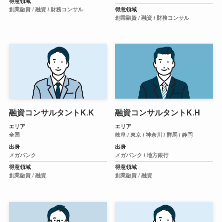
得意領域
創業融資 /
融資 /
財務コンサル
得意領域
創業融資 /
融資 /
財務コンサル
融資コンサルタントK.K
融資コンサルタントK.H
エリア
エリア
全国
岐阜 /
東京 /
神奈川 /
群馬 /
静岡
出身
出身
メガバンク
メガバンク /
地方銀行
得意領域
得意領域
創業融資 /
融資
創業融資 /
融資