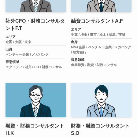
社外CFO・財務コンサルタ
融資コンサルタントA.F
ントF.T
エリア
千葉 /
埼玉 /
東京 /
栃木 /
福島 /
茨城
エリア
全国 /
大阪 /
東京
出身
M&A企業 /
ベンチャー企業 /
メガバンク
出身
/
地方銀行
ベンチャー企業 /
メガバンク
得意領域
得意領域
創業融資 /
融資 /
財務コンサル
エクイティ /
社外CFO /
財務コンサル
融資・財務コンサルタント
財務・融資コンサルタント
H.K
S.O