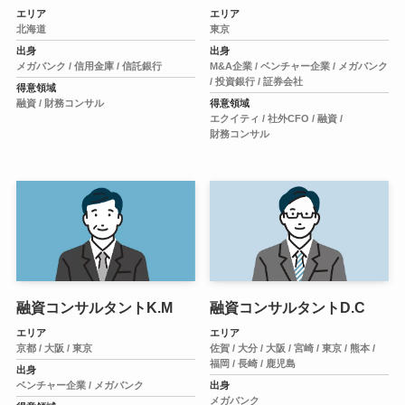
エリア
エリア
北海道
東京
出身
出身
メガバンク /
信用金庫 /
信託銀行
M&A企業 /
ベンチャー企業 /
メガバンク
/
投資銀行 /
証券会社
得意領域
融資 /
財務コンサル
得意領域
エクイティ /
社外CFO /
融資 /
財務コンサル
融資コンサルタントK.M
融資コンサルタントD.C
エリア
エリア
京都 /
大阪 /
東京
佐賀 /
大分 /
大阪 /
宮崎 /
東京 /
熊本 /
福岡 /
長崎 /
鹿児島
出身
ベンチャー企業 /
メガバンク
出身
メガバンク