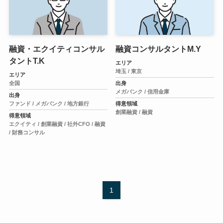
融資・エクイティコンサル
融資コンサルタントM.Y
タントT.K
エリア
埼玉 /
東京
エリア
全国
出身
メガバンク /
信用金庫
出身
ファンド /
メガバンク /
地方銀行
得意領域
創業融資 /
融資
得意領域
エクイティ /
創業融資 /
社外CFO /
融資
/
財務コンサル
1