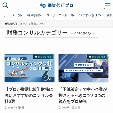
メニュー
サービス一覧
料金/費用
コンサルタント一覧
活用すべき理由
会社
融資代行プロ TOP
財務コンサル
財務コンサルカテゴリー
– category –
財務コンサル
財務コンサル
【プロが厳選比較】財務に
「予算策定」で中小企業が
強いおすすめのコンサル会
押さえるべきコツと3つの
社6選
視点をプロ解説
2026年8月6日
2026年7月27日