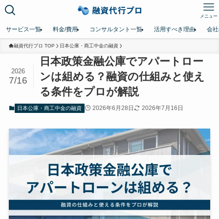
メニュー
サービス一覧
料金/費用
コンサルタント一覧
活用すべき理由
会社
融資代行プロ TOP
日本公庫・商工中金の融資
日本政策金融公庫でアパートロー
2026
ンは組める？融資の仕組みと使え
7/16
る条件をプロが解説
2026年6月28日
2026年7月16日
日本公庫・商工中金の融資