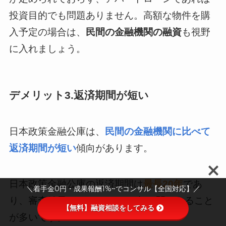
投資目的でも問題ありません。高額な物件を購
入予定の場合は、
民間の金融機関の融資
も視野
に入れましょう。
デメリット3.返済期間が短い
日本政策金融公庫は、
民間の金融機関に比べて
返済期間が短い
傾向があります。
日本政策金融公庫の返済期間は
最長20年
であ
＼着手金0円・成果報酬1%~でコンサル【全国対応】／
り、審査結果によって10～20年の間になること
【無料】融資相談をしてみる
が多いです。