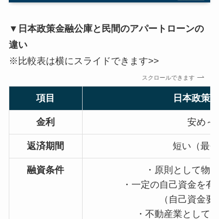
▼日本政策金融公庫と民間のアパートローンの
違い
※比較表は横にスライドできます>>
スクロールできます
項目
日本政策
金利
安め～
返済期間
短い（最長
融資条件
・原則として物
・一定の自己資金を有
（自己資金要
・不動産業として