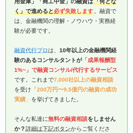
用金庫」
「商工中金」
の融資は
「何とな
く」で進めると
必ず失敗します
。融資で
は、金融機関の理解・ノウハウ・実務経
験が必要です。
融資代行プロ
は、
10年以上の
金融機関経
験のあるコンサルタントが
「成果報酬型
1%~」で融資
コンサル/代行
するサービス
です。これまで
7,000社以上の融資相談
を受け
「200万円〜9.5億円の融資の成功
実績
」
を挙げてきました。
そんな私達に
無料の融資相談
をしません
か？
詳細は下記ボタン
からご覧くださ