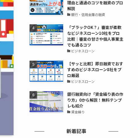
理由と通過のコツを融資のプロ
解説
銀行・信用金庫の融資
「ブラックOK？」審査が柔軟
なビジネスローン10社をプロ
比較｜審査の甘さや個人事業主
でも通るコツ
ビジネスローン
【サッと比較】即日融資でおす
すめのビジネスローン8社をプ
ロ厳選
ビジネスローン
銀行融資向け「資金繰り表の作
り方」0から解説！無料テンプ
レも紹介
資金繰り
新着記事