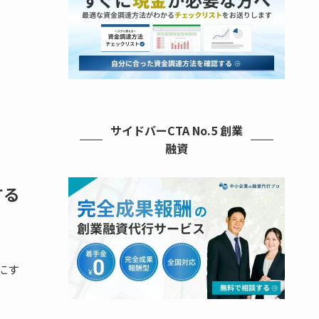
サイドバーCTA No.5 創業
融資
する
うにす