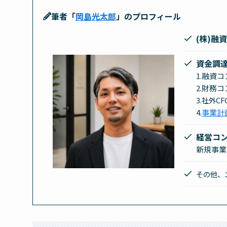
筆者「
岡島光太郎
」のプロフィール
(株)融
資金調
1.融資
2.財務コ
3.社外C
4.
事業計
経営コ
新規事業
その他、