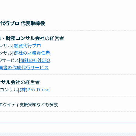
資代行プロ 代表取締役
達・財務コンサル会社
の経営者
コンサル
|
融資代行プロ
ンサル|
御社の財務責任者
FOサービス|
御社の社外CFO
画書の作成代行サービス
ンサル会社
の経営者
コンサル|
(株)Pro-D-use
エクイティ支援実績なども多数