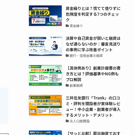
資金繰りとは？慌てて借りずに
危険度を判定する7つのチェッ
ク
資金繰り
決算や自己資金が弱いと融資は
なぜ通らないのか｜審査見送り
の事例に学ぶ改善ポイント
銀行・信用金庫の融資
【具体例あり】創業計画書の書
き方とは？評価基準やNG例も
プロ解説
創業融資
三井住友銀行「Trunk」の口コ
ミ・評判を開設者が実体験レビ
ュー！中小企業・創業者が導入
するメリット・デメリット
法人口座開設
【サッと比較】即日融資でおす