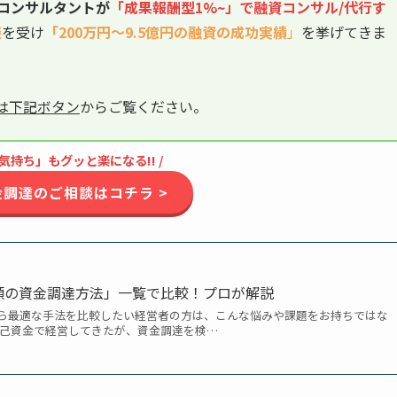
コンサルタントが
「成果報酬型1%~」で融資
コンサル/代行
す
談
を受け
「200万円〜9.5億円の融資の成功実績
」
を挙げてきま
は下記ボタン
からご覧ください。
気持ち」もグッと楽になる!! /
資金調達のご相談はコチラ >
類の資金調達方法」一覧で比較！プロが解説
ら最適な手法を比較したい経営者の方は、こんな悩みや課題をお持ちではな
自己資金で経営してきたが、資金調達を検…