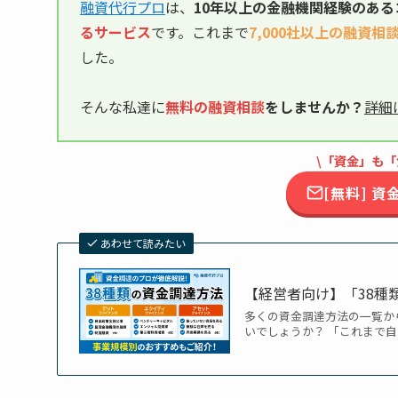
融資代行プロ
は、
10年以上の
金融機関経験のある
るサービス
です。これまで
7,000社以上の融資相
した。
そんな私達に
無料の融資相談
をしませんか？
詳細
\「資金」も「
[無料] 
あわせて読みたい
【経営者向け】「38種
多くの資金調達方法の一覧か
いでしょうか？ 「これまで