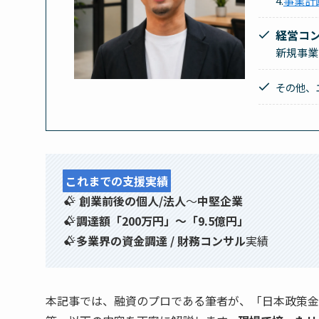
4.
事業計
経営コ
新規事業
その他、
これまでの支援実績
創業前後の個人/法人
〜
中堅企業
調達額「200万円」〜「9.5億円」
多業界の資金調達 / 財務コンサル
実績
本記事では、融資のプロである筆者が、「日本政策金