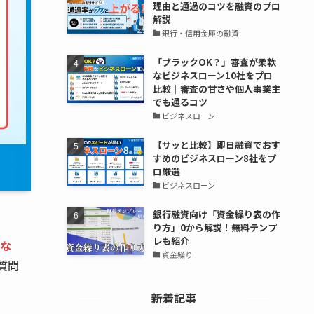
理由と通過のコツを融資のプロ
解説
銀行・信用金庫の融資
「ブラックOK？」審査が柔軟
なビジネスローン10社をプロ
比較｜審査の甘さや個人事業主
でも通るコツ
ビジネスローン
【サッと比較】即日融資でおす
すめのビジネスローン8社をプ
ロ厳選
ビジネスローン
銀行融資向け「資金繰り表の作
り方」0から解説！無料テンプ
レも紹介
な
資金繰り
質問
新着記事