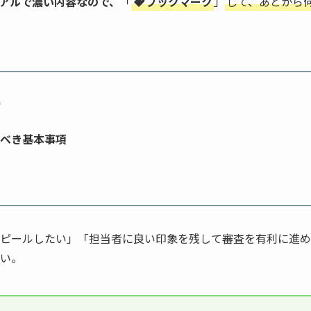
アルで濃い内容なので、
「
ブックマーク
」
して、あとから
集
ト
くべき基本事項
ツ
ピールしたい」「担当者に良い印象を残して審査を有利に進め
い。