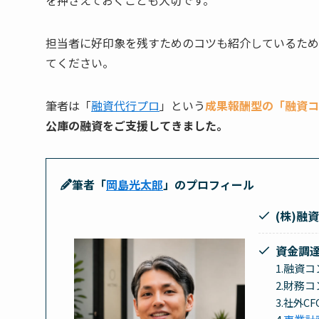
担当者に好印象を残すためのコツも紹介しているため
てください。
筆者は「
融資代行プロ
」という
成果報酬型の「融資コ
公庫の
融資
をご支援してきました。
筆者「
岡島光太郎
」のプロフィール
(株)融
資金調
1.融資
2.財務コ
3.社外C