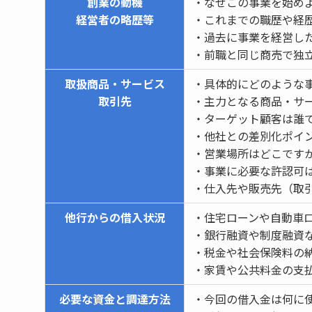
創業の動機
・なぜこの事業を始め
経営者の略歴等
・これまでの職歴や経
・過去に事業を経営し
・前職と同じ商売で独
取扱商品・サービス
・具体的にどのような
取引先
・主力となる商品・サ
・ターゲット顧客は誰
・他社との差別化ポイ
・営業場所はどこです
・事業に必要な許認可
・仕入先や販売先（取
他行からの借入状況
・住宅ローンや自動車
・銀行融資や制度融資
・税金や社会保険料の
・家賃や公共料金の支
必要な資金と調達方法
・今回の借入金は何に