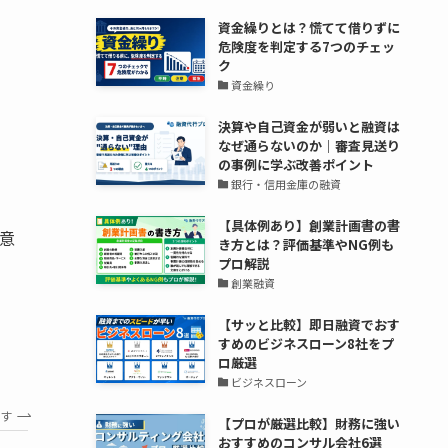
資金繰りとは？慌てて借りずに
危険度を判定する7つのチェッ
ク
資金繰り
決算や自己資金が弱いと融資は
なぜ通らないのか｜審査見送り
の事例に学ぶ改善ポイント
銀行・信用金庫の融資
【具体例あり】創業計画書の書
意
き方とは？評価基準やNG例も
プロ解説
創業融資
【サッと比較】即日融資でおす
すめのビジネスローン8社をプ
ロ厳選
ビジネスローン
す
【プロが厳選比較】財務に強い
おすすめのコンサル会社6選