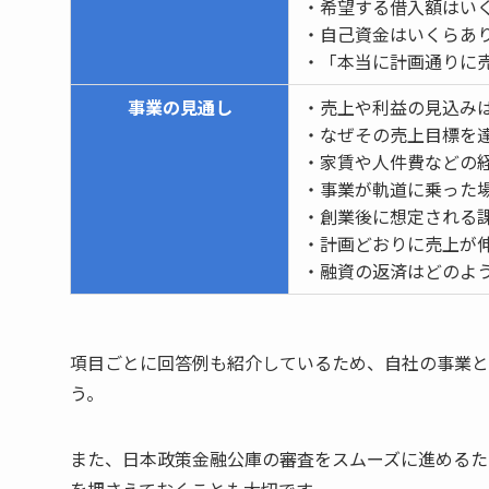
・希望する借入額はい
・自己資金はいくらあ
・「本当に計画通りに
事業の見通し
・売上や利益の見込み
・なぜその売上目標を
・家賃や人件費などの
・事業が軌道に乗った
・創業後に想定される
・計画どおりに売上が
・融資の返済はどのよ
項目ごとに回答例も紹介しているため、自社の事業と
う。
また、日本政策金融公庫の審査をスムーズに進めるた
を押さえておくことも大切です。