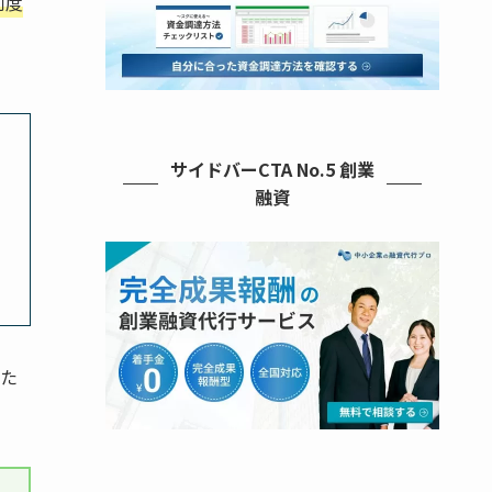
何度
サイドバーCTA No.5 創業
融資
た