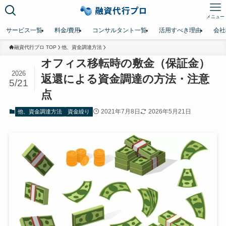
メニュー
サービス一覧
料金/費用
コンサルタント一覧
活用すべき理由
会社
融資代行プロ TOP
他、資金調達方法
オフィス移転時の敷金（保証金）
2026
返還による資金調達の方法・注意
5/21
点
2021年7月8日
2026年5月21日
他、資金調達方法
資金繰り