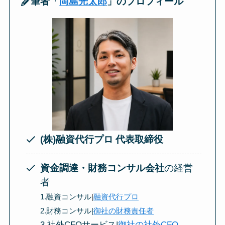
筆者「
岡島光太郎
」のプロフィール
(株)融資代行プロ 代表取締役
資金調達・財務コンサル会社
の経営
者
1.融資コンサル
|
融資代行プロ
2.財務コンサル|
御社の財務責任者
3.社外CFOサービス|
御社の社外CFO