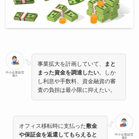
事業拡大を計画していて、
まと
まった資金を調達したい
。しか
中小企業経営
者A
し利息や手数料、資金融資の審
査の負担は最小限に抑えたい。
オフィス移転時に支払った
敷金
や保証金を返還してもらえると
中小企業経営
者B