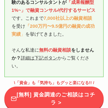
験のあるコンサルタントが
「成果報酬型
1%~」で融資
コンサル/代行
するサービス
です。これまで
7,000社以上の融資相談
を受け
「200万円〜9.5億円の融資の成功
実績
」
を挙げてきました。
そんな私達に
無料の融資相談
をしません
か？
詳細は下記ボタン
からご覧くださ
い。
\「資金」も「気持ち」もグッと楽になる!! /
[無料] 資金調達のご相談はコチ
ラ >