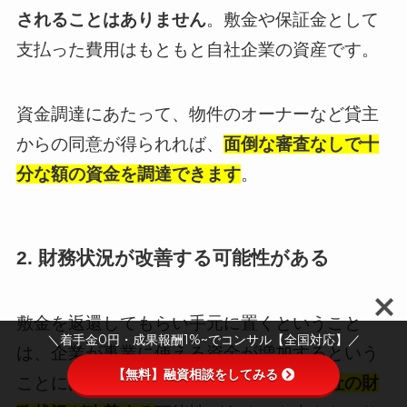
されることはありません
。敷金や保証金として
支払った費用はもともと自社企業の資産です。
資金調達にあたって、物件のオーナーなど貸主
からの同意が得られれば、
面倒な審査なしで十
分な額の資金を調達できます
。
2. 財務状況が改善する可能性がある
敷金を返還してもらい手元に置くということ
＼着手金0円・成果報酬1%~でコンサル【全国対応】／
は、企業が事業に使える資金が増加するという
【無料】融資相談をしてみる
ことにほかなりません。これによって
自社の財