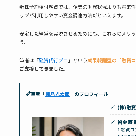
新株予約権付融資では、企業の財務状況よりも将来性
ップが利用しやすい資金調達方法だといえます。
安定した経営を実現させるためにも、これらのメリッ
う。
筆者は「
融資代行プロ
」という
成果報酬型の「融資コ
ご支援してきました。
筆者「
岡島光太郎
」のプロフィール
(株)融
資金調
1.融資