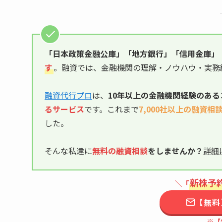
「日本政策金融公庫」「地方銀行」「信用金庫」
す
。融資では、金融機関の理解・ノウハウ・実務
融資代行プロ
は、
10年以上の
金融機関経験のある
るサービス
です。これまで
7,000社以上の融資相
した。
そんな私達に
無料の融資相談
をしませんか？
詳細
新株予
＼「
【無料
※【