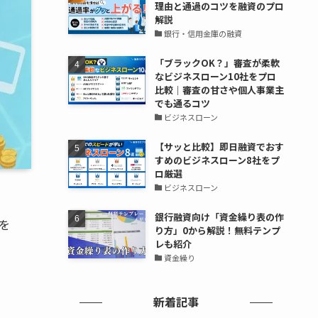
理由と通過のコツを融資のプロ
解説
銀行・信用金庫の融資
「ブラックOK？」審査が柔軟
なビジネスローン10社をプロ
比較｜審査の甘さや個人事業主
でも通るコツ
ビジネスローン
【サッと比較】即日融資でおす
すめのビジネスローン8社をプ
ロ厳選
ビジネスローン
銀行融資向け「資金繰り表の作
を
り方」0から解説！無料テンプ
レも紹介
資金繰り
新着記事