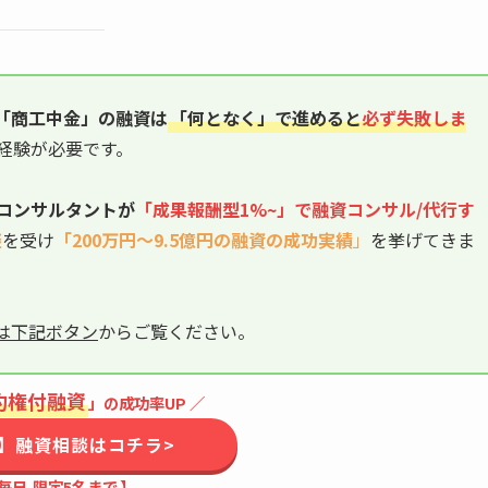
「商工中金」
の融資は
「何となく」で進めると
必ず失敗しま
経験が必要です。
コンサルタントが
「成果報酬型1%~」で融資
コンサル/代行
す
談
を受け
「200万円〜9.5億円の融資の成功実績
」
を挙げてきま
は下記ボタン
からご覧ください。
約権付融資
」の成功率UP ／
】融資相談はコチラ>
毎日
限定5名まで
】