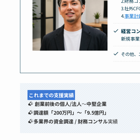
2.財務コ
3.社外C
4.
事業計
経営コ
新規事業
その他、
これまでの支援実績
創業前後の個人/法人
〜
中堅企業
調達額「200万円」〜「9.5億円」
多業界の資金調達 / 財務コンサル
実績