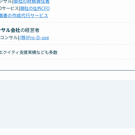
ンサル|
御社の財務責任者
FOサービス|
御社の社外CFO
画書の作成代行サービス
ンサル会社
の経営者
コンサル|
(株)Pro-D-use
エクイティ支援実績なども多数