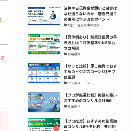
決算や自己資金が弱いと融資は
なぜ通らないのか｜審査見送り
な
の事例に学ぶ改善ポイント
銀行・信用金庫の融資
【具体例あり】創業計画書の書
き方とは？評価基準やNG例も
プロ解説
創業融資
で
【サッと比較】即日融資でおす
すめのビジネスローン8社をプ
ロ厳選
ビジネスローン
【プロが厳選比較】財務に強い
おすすめのコンサル会社6選
資金繰り
【プロ推奨】おすすめの創業融
資コンサル6社を比較！費用相