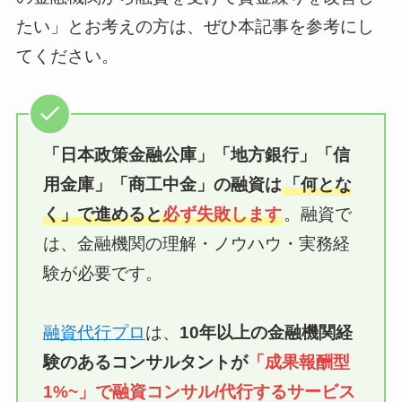
たい」とお考えの方は、ぜひ本記事を参考にし
てください。
「日本政策金融公庫」「地方銀行」「信
用金庫」
「商工中金」
の融資は
「何とな
く」で進めると
必ず失敗します
。融資で
は、金融機関の理解・ノウハウ・実務経
験が必要です。
融資代行プロ
は、
10年以上の
金融機関経
験のあるコンサルタントが
「成果報酬型
1%~」で融資
コンサル/代行
するサービス