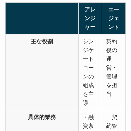
アレ
エー
ンジ
ジェ
ャー
ント
主な役割
シン
契約
ジケ
後の
ート
運
ロー
営・
ンの
管理
組成
を担
を主
当
導
具体的業務
・融
・契
資条
約管