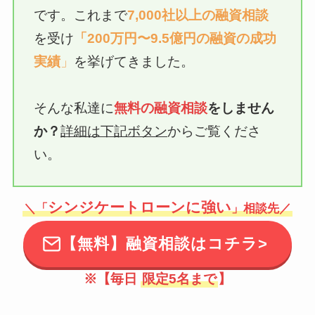
です。これまで
7,000社以上の融資相談
を受け
「200万円〜9.5億円の融資の成功
実績
」
を挙げてきました。
そんな私達に
無料の融資相談
をしません
か？
詳細は下記ボタン
からご覧くださ
い。
シンジケートローンに強い
＼「
」相談先／
【無料】融資相談はコチラ>
※【毎日
限定5名まで
】