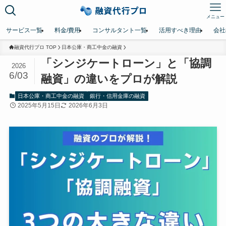
メニュー
サービス一覧
料金/費用
コンサルタント一覧
活用すべき理由
会社
融資代行プロ TOP
日本公庫・商工中金の融資
「シンジケートローン」と「協調
2026
6/03
融資」の違いをプロが解説
日本公庫・商工中金の融資
銀行・信用金庫の融資
2025年5月15日
2026年6月3日