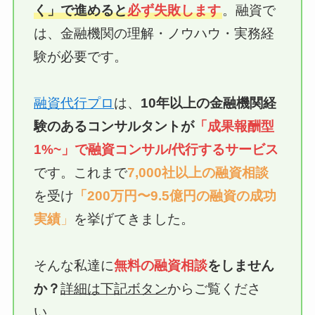
く」で進めると
必ず失敗します
。融資で
は、金融機関の理解・ノウハウ・実務経
験が必要です。
融資代行プロ
は、
10年以上の
金融機関経
験のあるコンサルタントが
「成果報酬型
1%~」で融資
コンサル/代行
するサービス
です。これまで
7,000社以上の融資相談
を受け
「200万円〜9.5億円の融資の成功
実績
」
を挙げてきました。
そんな私達に
無料の融資相談
をしません
か？
詳細は下記ボタン
からご覧くださ
い。