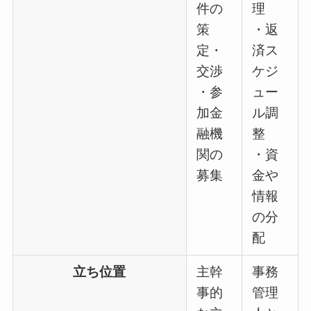
件の
理
策
・返
定・
済ス
交渉
ケジ
・参
ュー
加金
ル調
融機
整
関の
・資
募集
金や
情報
の分
配
立ち位置
主幹
事務
事的
管理