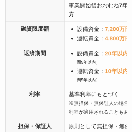
事業開始後おおむね
7年
方
融資限度額
設備資金：
7,200万円
運転資金：
4,800万円
返済期間
設備資金：
20年以内
間5年以内）
運転資金：
10年以内
間5年以内）
利率
基準利率にもとづく
※無担保・無保証人の場合
利率が適用されることもあ
担保・保証人
原則として無担保・無保