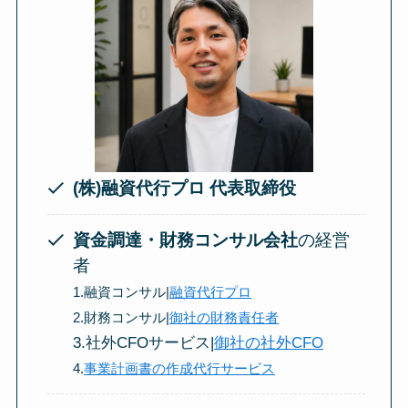
(株)融資代行プロ 代表取締役
資金調達・財務コンサル会社
の経営
者
1.融資コンサル
|
融資代行プロ
2.財務コンサル|
御社の財務責任者
3.社外CFOサービス|
御社の社外CFO
4.
事業計画書の作成代行サービス