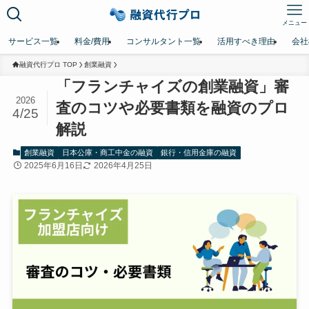
メニュー
サービス一覧
料金/費用
コンサルタント一覧
活用すべき理由
会社
融資代行プロ TOP
創業融資
「フランチャイズの創業融資」審
2026
査のコツや必要書類を融資のプロ
4/25
解説
創業融資
日本公庫・商工中金の融資
銀行・信用金庫の融資
2025年6月16日
2026年4月25日