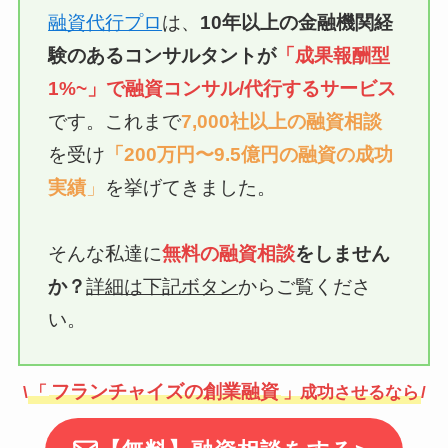
融資代行プロ
は、
10年以上の
金融機関経
験のあるコンサルタントが
「成果報酬型
1%~」で融資
コンサル/代行
するサービス
です。これまで
7,000社以上の融資相談
を受け
「200万円〜9.5億円の融資の成功
実績
」
を挙げてきました。
そんな私達に
無料の融資相談
をしません
か？
詳細は下記ボタン
からご覧くださ
い。
フランチャイズの創業融資
\
「
」成功させるなら
/