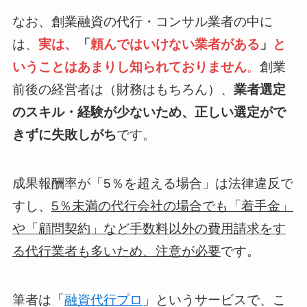
なお、創業融資の代行・コンサル業者の中に
は、
実は、
「
頼んではいけない業者がある
」
と
いうことはあまりし知られておりません
。
創業
前後の経営者は（財務はもちろん）、
業者選定
のスキル・経験が少ないため、正しい選定がで
きずに失敗しがち
です。
成果報酬率が「5％を超える場合」は法律違反で
すし、
5％未満の代行会社の場合でも「着手金」
や「顧問契約」など手数料以外の費用請求をす
る代行業者も多いため、注意が必要
です。
筆者は「
融資代行プロ
」というサービスで、こ