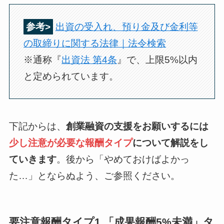
参考>
出資の受入れ、預り金及び金利等
の取締りに関する法律｜法令検索
※通称『
出資法 第4条
』で、上限5%以内
と定められています。
下記からは、
創業融資の支援をお願いするには
少し注意が必要な報酬タイプ
について解説をし
ていきます
。後から「やめておけばよかっ
た…」とならぬよう、ご参照ください。
要注意報酬タイプ1.「成果報酬5%未満」タ