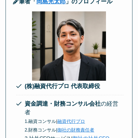
筆者「
岡島光太郎
」のプロフィール
(株)融資代行プロ 代表取締役
資金調達・財務コンサル会社
の経営
者
1.融資コンサル
|
融資代行プロ
2.財務コンサル|
御社の財務責任者