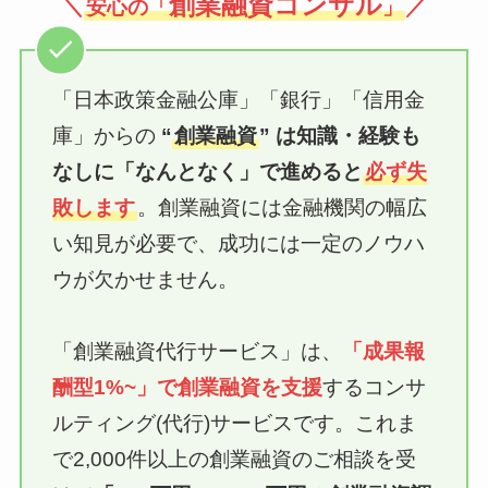
創業融資コンサル
＼
安心の「
」
／
「日本政策金融公庫」「銀行」「信用金
庫」からの
“
創業融資
” は知識・経験も
なしに「なんとなく」で進めると
必ず失
敗します
。創業融資には金融機関の幅広
い知見が必要で、成功には一定のノウハ
ウが欠かせません。
「創業融資代行サービス」は、
「成果報
酬型1%~」で創業融資
を支援
するコンサ
ルティング(代行)サービスです。これま
で2,000件以上の創業融資のご相談を受