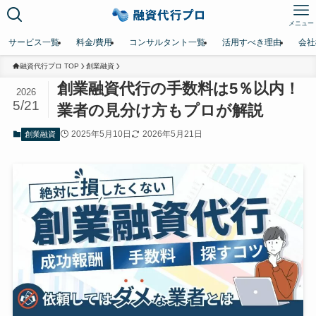
メニュー
サービス一覧
料金/費用
コンサルタント一覧
活用すべき理由
会社
融資代行プロ TOP
創業融資
創業融資代行の手数料は5％以内！
2026
5/21
業者の見分け方もプロが解説
2025年5月10日
2026年5月21日
創業融資