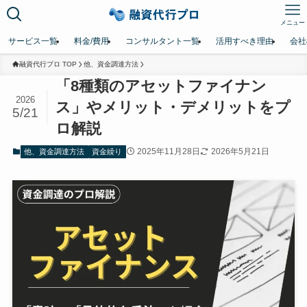
メニュー
サービス一覧
料金/費用
コンサルタント一覧
活用すべき理由
会社
融資代行プロ TOP
他、資金調達方法
「8種類のアセットファイナン
2026
ス」やメリット・デメリットをプ
5/21
ロ解説
2025年11月28日
2026年5月21日
他、資金調達方法
資金繰り