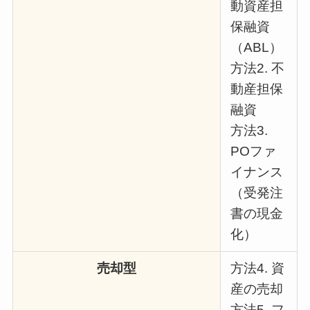
動資産担
保融資
（ABL）
方法2. 不
動産担保
融資
方法3.
POファ
イナンス
（受発注
書の現金
化）
売却型
方法4. 資
産の売却
方法5. フ