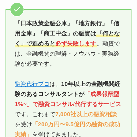
「日本政策金融公庫」「地方銀行」「信
用金庫」
「商工中金」
の融資は
「何とな
く」で進めると
必ず失敗します
。融資で
は、金融機関の理解・ノウハウ・実務経
験が必要です。
融資代行プロ
は、
10年以上の
金融機関経
験のあるコンサルタントが
「成果報酬型
1%~」で融資
コンサル/代行
するサービス
です。これまで
7,000社以上の融資相談
を受け
「200万円〜9.5億円の融資の成功
実績
」
を挙げてきました。