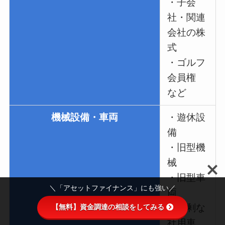
・子会
社・関連
会社の株
式
・ゴルフ
会員権
など
機械設備・車両
・遊休設
備
・旧型機
械
・旧型車
＼「アセットファイナンス」にも強い／
両
・余剰な
【無料】資金調達の相談をしてみる
社用車