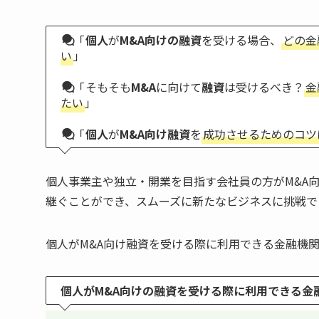
「
個人
が
M&A向けの融資
を受ける場合、
どの金
い
」
「
そもそも
M&A
に向けて
融資
は受けるべき？
金
たい
」
「
個人
が
M&A向け融資
を
成功させるためのコツ
個人事業主や独立・開業を目指す会社員の方がM&A
継ぐことができ、スムーズに新たなビジネスに挑戦で
個人がM&A向け融資を受ける際に利用できる金融機関
個人がM&A向けの融資を受ける際に利用できる金