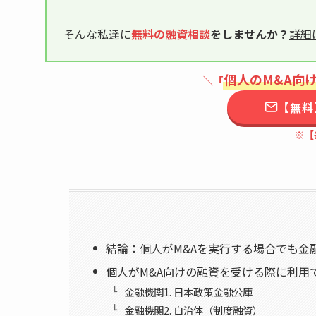
そんな私達に
無料の融資相談
をしませんか？
詳細
個人のM&A向
＼「
【無料
※【
結論：個人がM&Aを実行する場合でも金
個人がM&A向けの融資を受ける際に利用
金融機関1. 日本政策金融公庫
金融機関2. 自治体（制度融資）