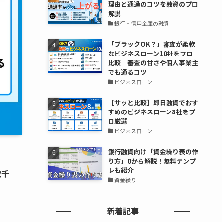
理由と通過のコツを融資のプロ
解説
銀行・信用金庫の融資
「ブラックOK？」審査が柔軟
なビジネスローン10社をプロ
比較｜審査の甘さや個人事業主
でも通るコツ
ビジネスローン
【サッと比較】即日融資でおす
すめのビジネスローン8社をプ
ロ厳選
ビジネスローン
銀行融資向け「資金繰り表の作
り方」0から解説！無料テンプ
レも紹介
数千
資金繰り
新着記事