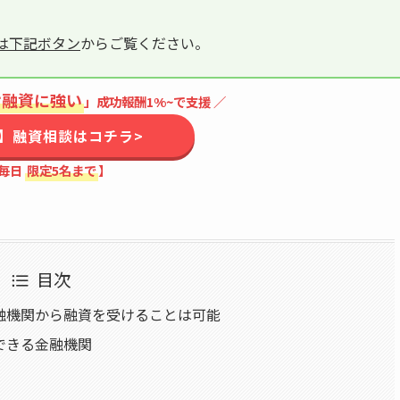
は下記ボタン
からご覧ください。
け融資に強い
」成功報酬1%~で支援 ／
】融資相談はコチラ>
毎日
限定5名まで
】
目次
融機関から融資を受けることは可能
できる金融機関