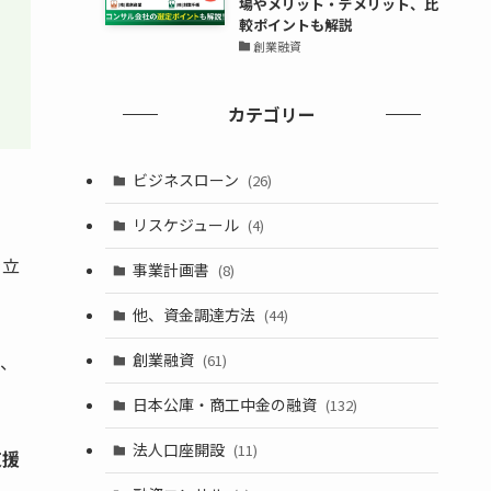
場やメリット・デメリット、比
較ポイントも解説
創業融資
カテゴリー
ビジネスローン
(26)
リスケジュール
(4)
を立
事業計画書
(8)
他、資金調達方法
(44)
は、
創業融資
(61)
日本公庫・商工中金の融資
(132)
法人口座開設
(11)
支援