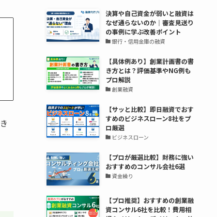
決算や自己資金が弱いと融資は
なぜ通らないのか｜審査見送り
の事例に学ぶ改善ポイント
銀行・信用金庫の融資
【具体例あり】創業計画書の書
き方とは？評価基準やNG例も
プロ解説
創業融資
【サッと比較】即日融資でおす
すめのビジネスローン8社をプ
引き
ロ厳選
ビジネスローン
【プロが厳選比較】財務に強い
おすすめのコンサル会社6選
資金繰り
【プロ推奨】おすすめの創業融
資コンサル6社を比較！費用相