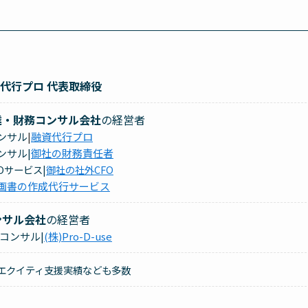
資代行プロ 代表取締役
達・財務コンサル会社
の経営者
コンサル
|
融資代行プロ
ンサル|
御社の財務責任者
FOサービス|
御社の社外CFO
画書の作成代行サービス
ンサル会社
の経営者
コンサル|
(株)Pro-D-use
エクイティ支援実績なども多数