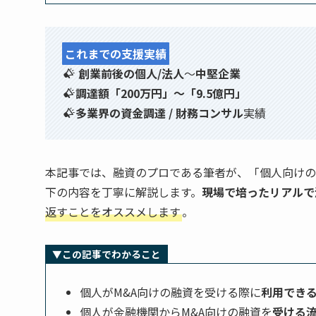
これまでの支援実績
創業前後の個人/法人
〜
中堅企業
調達額「200万円」〜「9.5億円」
多業界の資金調達 / 財務コンサル
実績
本記事では、融資のプロである筆者が、「個人向けの
下の内容を丁寧に解説します。
現場で培ったリアルで
返すことをオススメします
。
▼この記事でわかること
個人がM&A向けの融資を受ける際に
利用でき
個人が金融機関からM&A向けの融資を
受ける