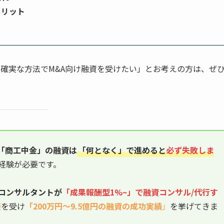
メリット
「確実な方法でM&A向け融資を受けたい」とお考えの方は、ぜ
「商工中金」
の融資は
「何となく」で進めると
必ず失敗しま
経験が必要です。
コンサルタントが
「成果報酬型1%~」で融資
コンサル/代行
す
談
を受け
「200万円〜9.5億円の融資の成功実績
」
を挙げてきま