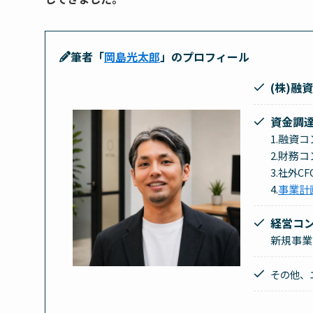
筆者「
岡島光太郎
」のプロフィール
(株)融
資金調
1.融資
2.財務コ
3.社外C
4.
事業計
経営コ
新規事業
その他、