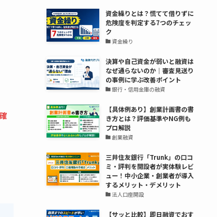
資金繰りとは？慌てて借りずに
危険度を判定する7つのチェッ
ク
資金繰り
決算や自己資金が弱いと融資は
なぜ通らないのか｜審査見送り
の事例に学ぶ改善ポイント
銀行・信用金庫の融資
【具体例あり】創業計画書の書
確
き方とは？評価基準やNG例も
プロ解説
創業融資
三井住友銀行「Trunk」の口コ
ミ・評判を開設者が実体験レビ
ュー！中小企業・創業者が導入
するメリット・デメリット
法人口座開設
【サッと比較】即日融資でおす