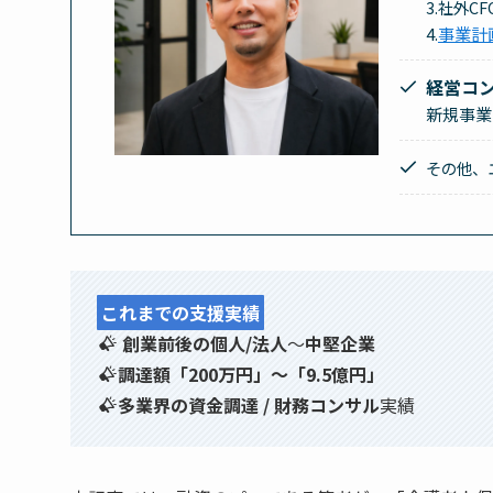
3.社外C
4.
事業計
経営コ
新規事業
その他、
これまでの支援実績
創業前後の個人/法人
〜
中堅企業
調達額「200万円」〜「9.5億円」
多業界の資金調達 / 財務コンサル
実績