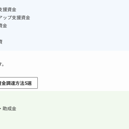
支援資金
トアップ支援資金
資金
資
す。
金調達方法5選
・助成金