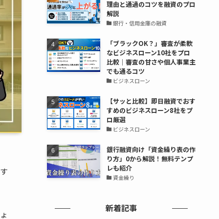
理由と通過のコツを融資のプロ
解説
銀行・信用金庫の融資
「ブラックOK？」審査が柔軟
なビジネスローン10社をプロ
比較｜審査の甘さや個人事業主
でも通るコツ
ビジネスローン
【サッと比較】即日融資でおす
すめのビジネスローン8社をプ
ロ厳選
ビジネスローン
銀行融資向け「資金繰り表の作
り方」0から解説！無料テンプ
レも紹介
す
資金繰り
新着記事
ょ