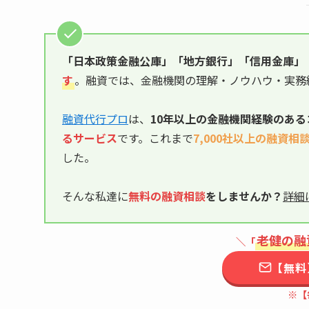
「日本政策金融公庫」「地方銀行」「信用金庫」
す
。融資では、金融機関の理解・ノウハウ・実務
融資代行プロ
は、
10年以上の
金融機関経験のある
るサービス
です。これまで
7,000社以上の融資相
した。
そんな私達に
無料の融資相談
をしませんか？
詳細
老健の融
＼「
【無料
※【