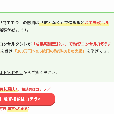
「商工中金」
の融資は
「何となく」で進めると
必ず失敗しま
経験が必要です。
コンサルタントが
「成果報酬型1%~」で融資
コンサル/代行
す
談
を受け
「200万円〜9.5億円の融資の成功実績
」
を挙げてきま
は下記ボタン
からご覧ください。
資に強い
」相談先はコチラ ／
】融資相談はコチラ>
毎日
限定5名まで
】