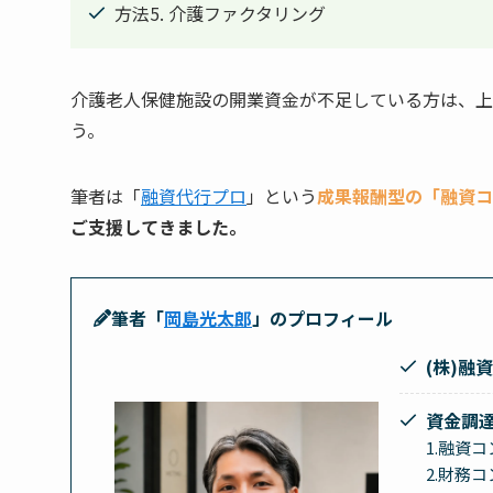
方法5. 介護ファクタリング
介護老人保健施設の開業資金が不足している方は、上
う。
筆者は「
融資代行プロ
」という
成果報酬型の「融資コ
ご支援してきました。
筆者「
岡島光太郎
」のプロフィール
(株)融
資金調
1.融資
2.財務コ