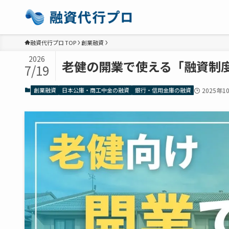
融資代行プロ TOP
創業融資
2026
老健の開業で使える「融資制
7/19
創業融資
日本公庫・商工中金の融資
銀行・信用金庫の融資
2025年1