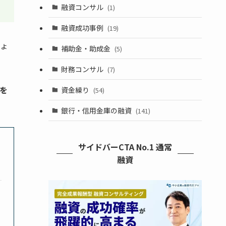
融資コンサル
(1)
融資成功事例
(19)
ょ
補助金・助成金
(5)
財務コンサル
(7)
を
資金繰り
(54)
銀行・信用金庫の融資
(141)
サイドバーCTA No.1 通常
融資