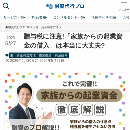
メニュー
サービス一覧
料金/費用
コンサルタント一覧
活用すべき理由
会社
融資代行プロ TOP
他、資金調達方法
贈与税に注意!「家族からの起業資
2026
5/27
金の借入」は本当に大丈夫?
他、資金調達方法
創業融資
資金繰り
2026年1月30日
2026年5月27日