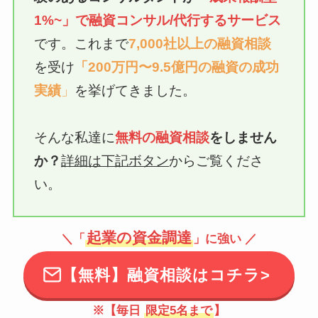
1%~」で融資
コンサル/代行
するサービス
です。これまで
7,000社以上の融資相談
を受け
「200万円〜9.5億円の融資の成功
実績
」
を挙げてきました。
そんな私達に
無料の融資相談
をしません
か？
詳細は下記ボタン
からご覧くださ
い。
起業の資金調達
＼「
」に強い ／
【無料】融資相談はコチラ>
※【毎日
限定5名まで
】