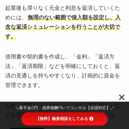
起業後も滞りなく元金と利息を返済していくた
めには、
無理のない範囲で借入額を設定し、入
念な返済シミュレーションを行うことが大切で
す。
借用書や契約書を作成し、「金利」「返済方
法」「返済期限」などを明確にしておくと、返
済の見通しを持ちやすくなり、計画的に資金を
管理できます。
なお、返済シミュレーションは、以下サイトな
＼着手金0円・成果報酬1%~でコンサル【全国対応】／
どを活用しつつ計画を立てると良いでしょう。
【無料】融資相談をしてみる